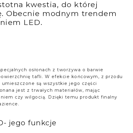
stotna kwestia, do której
ę. Obecnie modnym trendem
leniem LED.
specjalnych osłonach z tworzywa o barwie
 powierzchnię tafli. W efekcie końcowym, z przodu
u umieszczone są wszystkie jego części
konana jest z trwałych materiałów, mając
niem czy wilgocią. Dzięki temu produkt finalny
azience.
- jego funkcje